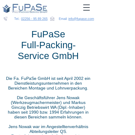
Tel.:
02256 - 95 89 265
Email:
info@fupase.com
FuPaSe
Full-Packing-
Service GmbH
Die Fa. FuPaSe GmbH ist seit April 2002 ein
Dienstleistungsunternehmen in den
Bereichen Montage und Lohnverpackung.
Die Geschäftsführer Jens Nowak
(Werkzeugmachermeister) und Markus
Ginczig Betriebswirt WA (Dipl.-Inhaber)
haben seit 1990 bzw. 1994 Erfahrungen in
diesen Bereichen sammeln können.
Jens Nowak war im Angestelltenverhältnis
Abteilungsleiter QS.